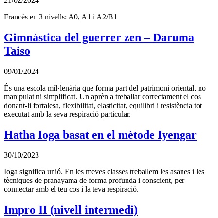
21/02/2024
Francès en 3 nivells: A0, A1 i A2/B1
Gimnàstica del guerrer zen – Daruma
Taiso
09/01/2024
És una escola mil·lenària que forma part del patrimoni oriental, no
manipulat ni simplificat. Un aprèn a treballar correctament el cos
donant-li fortalesa, flexibilitat, elasticitat, equilibri i resistència tot
executat amb la seva respiració particular.
Hatha Ioga basat en el mètode Iyengar
30/10/2023
Ioga significa unió. En les meves classes treballem les asanes i les
tècniques de pranayama de forma profunda i conscient, per
connectar amb el teu cos i la teva respiració.
Impro II (nivell intermedi)