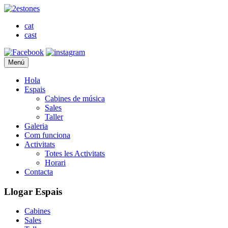
cat
cast
Menú
Hola
Espais
Cabines de música
Sales
Taller
Galeria
Com funciona
Activitats
Totes les Activitats
Horari
Contacta
Llogar Espais
Cabines
Sales