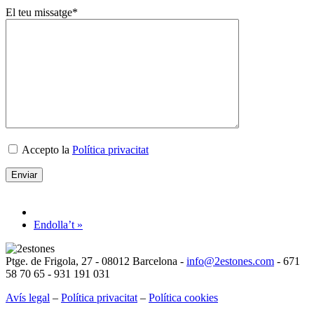
El teu missatge*
Accepto la
Política privacitat
Deixeu
aquest
Endolla’t »
camp
buit.
Ptge. de Frigola, 27 - 08012 Barcelona -
info@2estones.com
- 671
58 70 65 - 931 191 031
Avís legal
–
Política privacitat
–
Política cookies