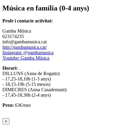
Música en família (0-4 anys)
Profe i contacte activitat:
Gamba Música
623174235
info@gambamusica.cat
http://gambamusica.cat/
Instagram: @gambamusica
Youtube: Gamba Música
Horari:
.
DILLUNS (Anna de Rogatis):
- 17,25-18,10h (1-3 anys)
- 18,15-19h (5-15 mesos)
DIMECRES (Anna Casademunt):
- 17,45-18,30h (2-4 anys)
Preu:
63€/mes
×