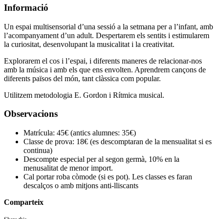
Informació
Un espai multisensorial d’una sessió a la setmana per a l’infant, amb
l’acompanyament d’un adult. Despertarem els sentits i estimularem
la curiositat, desenvolupant la musicalitat i la creativitat.
Explorarem el cos i l’espai, i diferents maneres de relacionar-nos
amb la música i amb els que ens envolten. Aprendrem cançons de
diferents països del món, tant clàssica com popular.
Utilitzem metodologia E. Gordon i Rítmica musical.
Observacions
Matrícula: 45€ (antics alumnes: 35€)
Classe de prova: 18€ (es descomptaran de la mensualitat si es
continua)
Descompte especial per al segon germà, 10% en la
menusalitat de menor import.
Cal portar roba còmode (si es pot). Les classes es faran
descalços o amb mitjons anti-lliscants
Comparteix