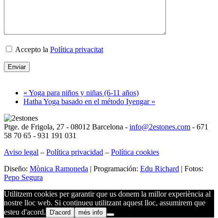
Accepto la
Política privacitat
Deixeu
« Yoga para niños y niñas (6-11 años)
aquest
Hatha Yoga basado en el método Iyengar »
camp
buit.
Ptge. de Frigola, 27 - 08012 Barcelona -
info@2estones.com
- 671
58 70 65 - 931 191 031
Aviso legal
–
Política privacidad
–
Política cookies
Diseño:
Mònica Ramoneda
| Programación:
Edu Richard
| Fotos:
Pepo Segura
Utilitzem cookies per garantir que us donem la millor experiència al
nostre lloc web. Si continueu utilitzant aquest lloc, assumirem que
esteu d'acord.
D'acord
més info