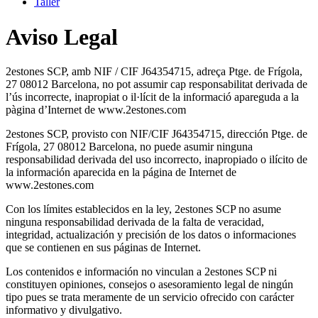
Taller
Aviso Legal
2estones SCP, amb NIF / CIF J64354715, adreça Ptge. de Frígola,
27 08012 Barcelona, ​​no pot assumir cap responsabilitat derivada de
l’ús incorrecte, inapropiat o il·lícit de la informació apareguda a la
pàgina d’Internet de www.2estones.com
2estones SCP, provisto con NIF/CIF J64354715, dirección Ptge. de
Frígola, 27 08012 Barcelona, no puede asumir ninguna
responsabilidad derivada del uso incorrecto, inapropiado o ilícito de
la información aparecida en la página de Internet de
www.2estones.com
Con los límites establecidos en la ley, 2estones SCP no asume
ninguna responsabilidad derivada de la falta de veracidad,
integridad, actualización y precisión de los datos o informaciones
que se contienen en sus páginas de Internet.
Los contenidos e información no vinculan a 2estones SCP ni
constituyen opiniones, consejos o asesoramiento legal de ningún
tipo pues se trata meramente de un servicio ofrecido con carácter
informativo y divulgativo.